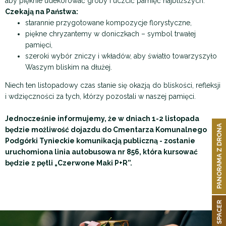
aby pięknie udekorować groby i uczcić pamięć najbliższych.
Czekają na Państwa:
starannie przygotowane kompozycje florystyczne,
piękne chryzantemy w doniczkach – symbol trwałej
pamięci,
szeroki wybór zniczy i wkładów, aby światło towarzyszyło
Waszym bliskim na dłużej.
Niech ten listopadowy czas stanie się okazją do bliskości, refleksji
i wdzięczności za tych, którzy pozostali w naszej pamięci.
Jednocześnie informujemy, że w dniach 1-2 listopada
PANORAMA Z DRONA
będzie możliwość dojazdu do Cmentarza Komunalnego
Podgórki Tynieckie komunikacją publiczną - zostanie
uruchomiona linia autobusowa nr 856, która kursować
będzie z pętli „Czerwone Maki P+R”.