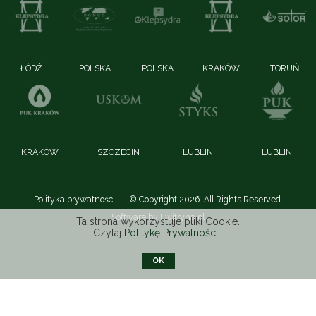
ŁÓDŹ
POLSKA
POLSKA
KRAKÓW
TORUŃ
KRAKÓW
SZCZECIN
LUBLIN
LUBLIN
Polityka prywatności
© Copyright 2026. All Rights Reserved.
Software by
Ewitryna.pl
Ta strona wykorzystuje pliki Cookie.
Czytaj
Politykę Prywatności.
OK