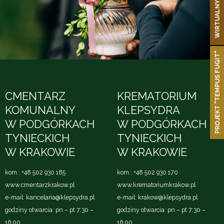
WIRTUALNY SPACER
PROJEKT "TEMPUS FUGIT"
CMENTARZ
KREMATORIUM
KOMUNALNY
KLEPSYDRA
W PODGÓRKACH
W PODGÓRKACH
TYNIECKICH
TYNIECKICH
W KRAKOWIE
W KRAKOWIE
kom.:
+48 502 930 185
kom.:
+48 502 930 170
www.cmentarzkrakow.pl
www.krematoriumkrakow.pl
e-mail:
kancelaria@klepsydra.pl
e-mail:
krakow@klepsydra.pl
godziny otwarcia: pn – pt 7:30 –
godziny otwarcia: pn – pt 7:30 –
16:00
16:00