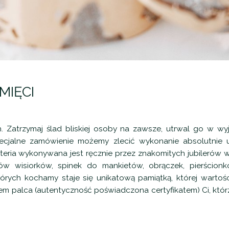
MIĘCI
 Zatrzymaj ślad bliskiej osoby na zawsze, utrwal go w wyj
pecjalne zamówienie możemy zlecić wykonanie absolutnie uni
uteria wykonywana jest ręcznie przez znakomitych jubilerów w 
ów wisiorków, spinek do mankietów, obrączek, pierścionkó
których kochamy staje się unikatową pamiątką, której wartoś
kiem palca (autentyczność poświadczona certyfikatem) Ci, któr