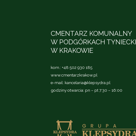
CMENTARZ KOMUNALNY
W PODGÓRKACH TYNIECK
W KRAKOWIE
kom.:
+48 502 930 185
www.cmentarzkrakow.pl
e-mail:
kancelaria@klepsydra.pl
godziny otwarcia: pn – pt 7:30 – 16:00