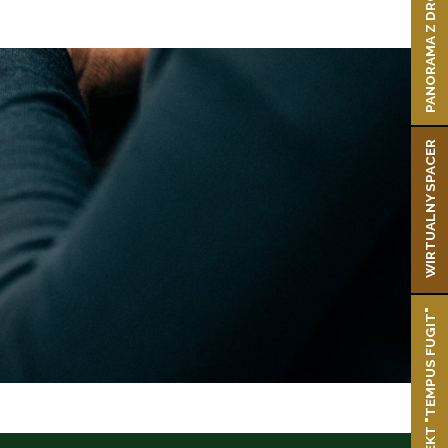
PANORAMA Z DRONA
WIRTUALNY SPACER
PROJEKT "TEMPUS FUGIT"