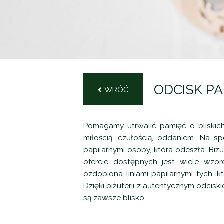
ODCISK PA
WRÓĆ
Pomagamy utrwalić pamięć o bliskich.
miłością, czułością, oddaniem. Na s
papilarnymi osoby, która odeszła. Biż
ofercie dostępnych jest wiele wzor
ozdobiona liniami papilarnymi tych, 
Dzięki biżuterii z autentycznym odcis
są zawsze blisko.