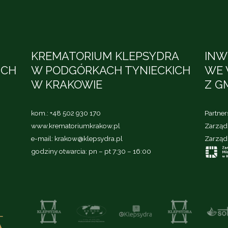
KREMATORIUM KLEPSYDRA
INW
ICH
W PODGÓRKACH TYNIECKICH
WE 
W KRAKOWIE
Z G
kom.:
+48 502 930 170
Partne
www.krematoriumkrakow.pl
Zarząd 
e-mail:
krakow@klepsydra.pl
Zarząd
godziny otwarcia: pn – pt 7:30 – 16:00