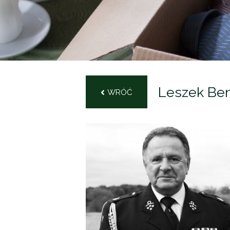
Leszek Be
WRÓĆ