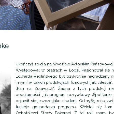
nke
Ukończył studia na Wydziale Aktorskim Państwowej 
Występował w teatrach w Łodzi. Pasjonował się 
Edwarda Redlińskiego był trzykrotnie nagradzany na
innymi w takich produkcjach filmowych jak: „Bestia”, 
„Pan na Żuławach”. Żadna z tych produkcji nie
popularności, jak program rozrywkowy „Spotkanie 
pojawił się jeszcze jako student. Od 1985 roku zwi
funkcję gospodarza programu. Wcielał się ta
Ochotniczej Straży Pożarnej. Z tej roli znany by