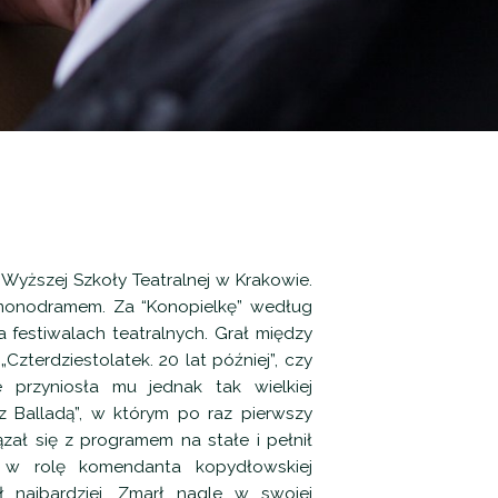
Wyższej Szkoły Teatralnej w Krakowie.
monodramem. Za “Konopielkę” według
 festiwalach teatralnych. Grał między
„Czterdziestolatek. 20 lat później”, czy
 przyniosła mu jednak tak wielkiej
z Balladą”, w którym po raz pierwszy
ązał się z programem na stałe i pełnił
m w rolę komendanta kopydłowskiej
ł najbardziej. Zmarł nagle w swojej