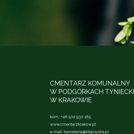
CMENTARZ KOMUNALNY
W PODGÓRKACH TYNIECK
W KRAKOWIE
kom.:
+48 502 930 185
www.cmentarzkrakow.pl
e-mail:
kancelaria@klepsydra.pl