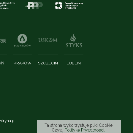
UŃ
KRAKÓW
SZCZECIN
LUBLIN
itryna.pl
Ta strona wykorzystuje pliki Cookie.
Czytaj
Politykę Prywatności.