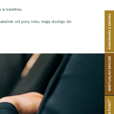
 w kwietniu.
PANORAMA Z DRONA
ależnie od pory roku, mają dostęp do
WIRTUALNY SPACER