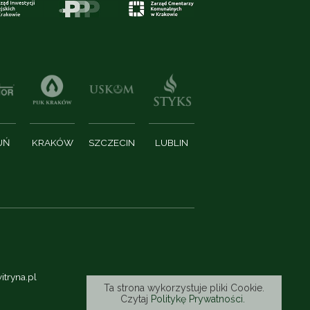
UŃ
KRAKÓW
SZCZECIN
LUBLIN
itryna.pl
Ta strona wykorzystuje pliki Cookie.
Czytaj
Politykę Prywatności.