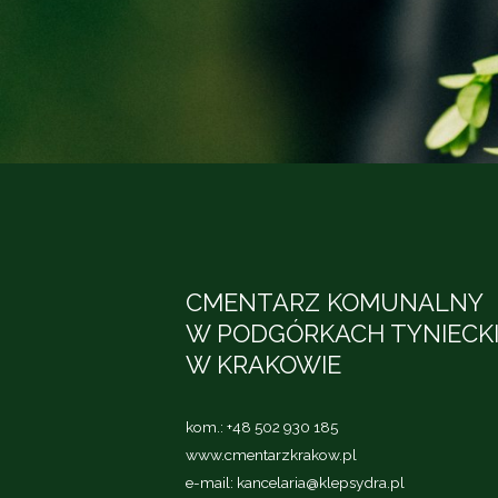
CMENTARZ KOMUNALNY
W PODGÓRKACH TYNIECK
W KRAKOWIE
kom.:
+48 502 930 185
www.cmentarzkrakow.pl
e-mail:
kancelaria@klepsydra.pl