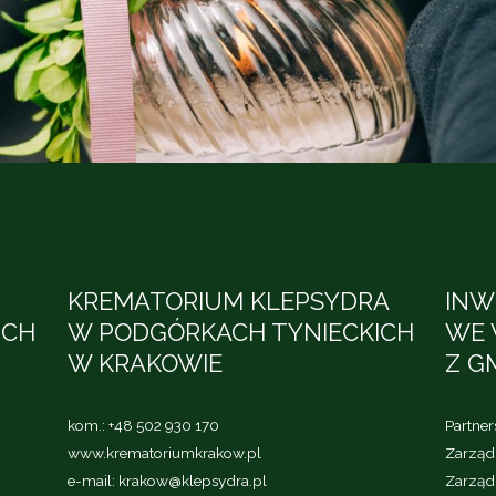
KREMATORIUM KLEPSYDRA
INW
ICH
W PODGÓRKACH TYNIECKICH
WE 
W KRAKOWIE
Z G
kom.:
+48 502 930 170
Partne
www.krematoriumkrakow.pl
Zarząd 
e-mail:
krakow@klepsydra.pl
Zarząd