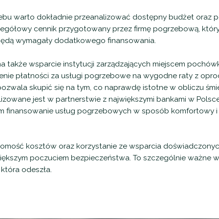
zebu warto dokładnie przeanalizować dostępny budżet oraz
egółowy cennik przygotowany przez firmę pogrzebową, który 
ie będą wymagały dodatkowego finansowania.
ma także wsparcie instytucji zarządzających miejscem pochó
żenie płatności za usługi pogrzebowe na wygodne raty z op
 pozwala skupić się na tym, co naprawdę istotne w obliczu śmie
lizowane jest w partnerstwie z największymi bankami w Pols
m finansowanie usług pogrzebowych w sposób komfortowy i
mość kosztów oraz korzystanie ze wsparcia doświadczonych
większym poczuciem bezpieczeństwa. To szczególnie ważne w
która odeszła.