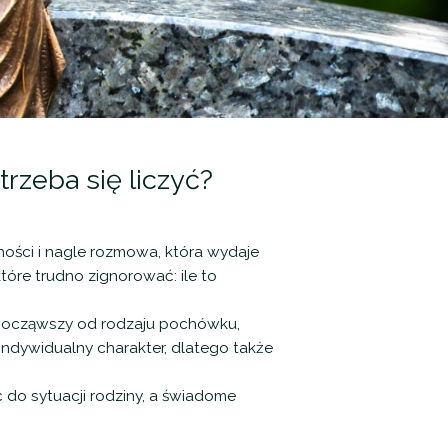
rzeba się liczyć?
lności i nagle rozmowa, która wydaje
które trudno zignorować: ile to
 począwszy od rodzaju pochówku,
ndywidualny charakter, dlatego także
do sytuacji rodziny, a świadome