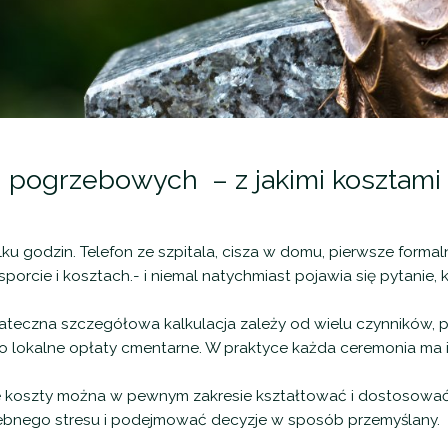
 pogrzebowych – z jakimi kosztami t
lku godzin. Telefon ze szpitala, cisza w domu, pierwsze forma
nsporcie i kosztach.- i niemal natychmiast pojawia się pytanie, 
tateczna szczegółowa kalkulacja zależy od wielu czynników,
 lokalne opłaty cmentarne. W praktyce każda ceremonia ma i
że koszty można w pewnym zakresie kształtować i dostosować 
ebnego stresu i podejmować decyzje w sposób przemyślany.