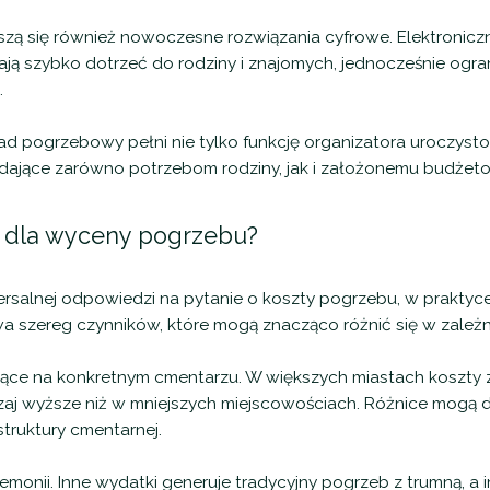
zą się również nowoczesne rozwiązania cyfrowe. Elektroniczn
ą szybko dotrzeć do rodziny i znajomych, jednocześnie ogran
.
d pogrzebowy pełni nie tylko funkcję organizatora uroczystoś
ające zarówno potrzebom rodziny, jak i założonemu budżeto
 dla wyceny pogrzebu?
rsalnej odpowiedzi na pytanie o koszty pogrzebu, w praktyce 
szereg czynników, które mogą znacząco różnić się w zależnoś
jące na konkretnym cmentarzu. W większych miastach koszty
aj wyższe niż w mniejszych miejscowościach. Różnice mogą do
ruktury cmentarnej.
onii. Inne wydatki generuje tradycyjny pogrzeb z trumną, a 