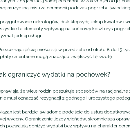
nych z organizacją samej ceremonii. W zależności od jej cha
awę muzyczną, mistrza ceremonii podczas pogrzebu świeckieg
rzygotowanie nekrologów, druk klepsydr, zakup kwiatów i wie
Wszystkie te elementy wpływają na końcowy kosztorys pogrze
yzmat jednej usługi.
sce najczęściej mieści się w przedziale od około 8 do 15 tysi
płaty cmentarne mogą znacząco zwiększyć tę kwotę.
jak ograniczyć wydatki na pochówek?
sprawiają, że wiele rodzin poszukuje sposobów na racjonalne
 nie musi oznaczać rezygnacji z godnego i uroczystego pożeg
wiązań jest bardziej świadome podejście do usług dodatkowyc
j wyceny. Ograniczenie liczby wieńców, skromniejsza opraw
h pozwalają obniżyć wydatki bez wpływu na charakter cerem