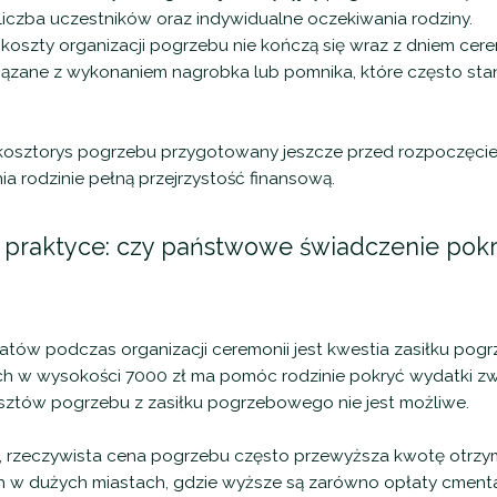
liczba uczestników oraz indywidualne oczekiwania rodziny.
koszty organizacji pogrzebu nie kończą się wraz z dniem cer
iązane z wykonaniem nagrobka lub pomnika, które często stan
 kosztorys pogrzebu przygotowany jeszcze przed rozpoczęcie
 rodzinie pełną przejrzystość finansową.
 praktyce: czy państwowe świadczenie pok
atów podczas organizacji ceremonii jest kwestia zasiłku p
h w wysokości 7000 zł ma pomóc rodzinie pokryć wydatki z
sztów pogrzebu z zasiłku pogrzebowego nie jest możliwe.
e, rzeczywista cena pogrzebu często przewyższa kwotę otrz
 w dużych miastach, gdzie wyższe są zarówno opłaty cmentar