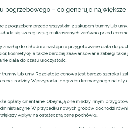
u pogrzebowego – co generuje największe 
e z pogrzebem przede wszystkim z zakupem trumny lub urny. W
składa się szereg usług realizowanych zarówno przed ceremon
y zmarłej do chłodni a następnie przygotowanie ciała do poc
ór, kosmetykę, a także bardziej zaawansowane zabiegi takie j
ie ciała do czasu uroczystości.
 trumny lub urny. Rozpiętość cenowa jest bardzo szeroka i zal
ferencji rodziny. W przypadku pogrzebu kremacyjnego należy
że opłaty cmentarne. Obejmują one między innymi przygotowa
y administracyjne. W przypadku nowych grobów dochodzi równi
największy wpływ na ostateczną cenę pochówku.